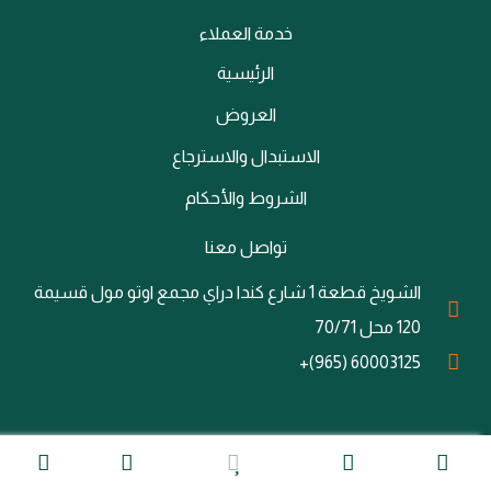
خدمة العملاء
الرئيسية
العروض
الاستبدال والاسترجاع
الشروط والأحكام
تواصل معنا
الشويخ قطعة 1 شارع كندا دراي مجمع اوتو مول قسيمة
120 محل 70/71
60003125 (965)+
@ جميع الحقوق محفوظة لشركة Overboost ||
تصميم وبرمجة شركة توكان