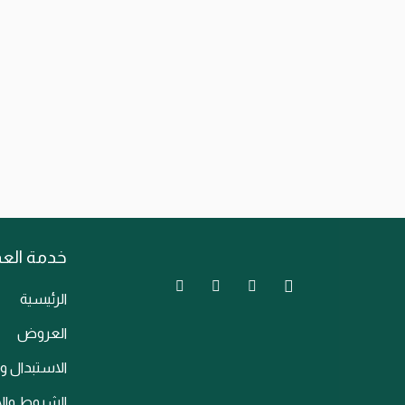
older for
ravel with
tic Mount
د.ك
15.900
 to Cart
خدمة العم
الرئيسية
العروض
الاستبدال و
الشروط وال