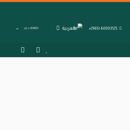
العربية
60003125 (965)+
(KWD)
د.ك