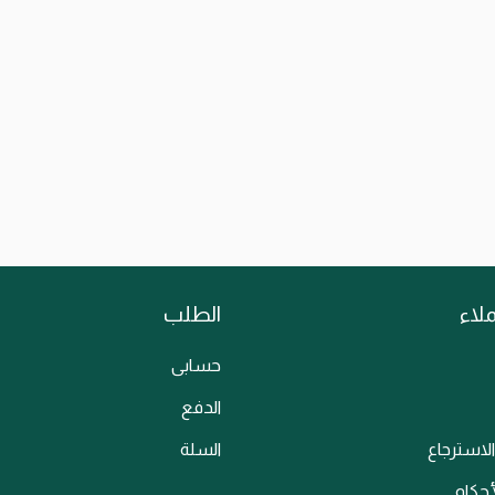
and Lightning Cables
Tripod Phone H
Car, Desk, T
د.ك
13.900
Universal Magne
Add to Cart
Add
لاء
الطلب
حسابى
الدفع
الاسترجاع
السلة
أحكام