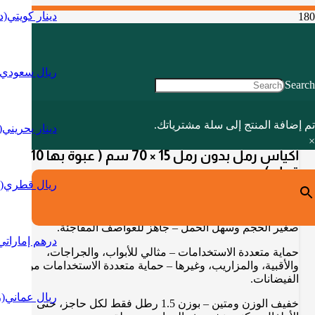
دينار كويتي
(د
ريال سعودي
Search
الرئيسية
اكسسوارات
تم إضافة
المنتج
إلى سلة مشترياتك.
دينار بحريني
(
أكياس رمل بدون رمل 15 × 70 سم ( عبوة بها 10 قطع)
×
أكياس رمل بدون رمل 15 × 70 سم ( عبوة بها 10
قطع)
ريال قطري
(
د.ك
7.300
صغير الحجم وسهل الحمل – جاهز للعواصف المفاجئة.
درهم إماراتي
حماية متعددة الاستخدامات – مثالي للأبواب، والجراجات،
والأقبية، والمزاريب، وغيرها – حماية متعددة الاستخدامات من
الفيضانات.
ريال عماني
(ر
خفيف الوزن ومتين – بوزن 1.5 رطل فقط لكل حاجز، حتى