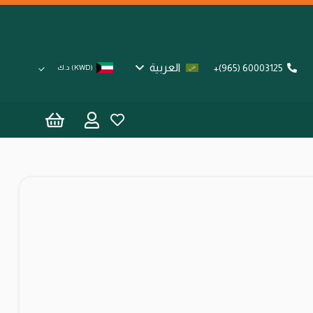
العربية
60003125 (965)+
(KWD)
د.ك