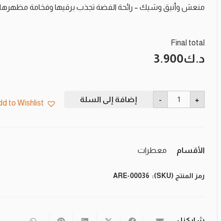
منعش وأنيق وشيك – رائحة الفضة تجذب برقيها وفخامة مظهرها.
Final total
د.ك
3.900
كمية
-
+
إضافة إلى السلة
اريون
d to Wishlist
عطر
٥٠
مل
فضي
الأقسام
معطرات
رمز المنتج (SKU):
ARE-00036
شاركنا :