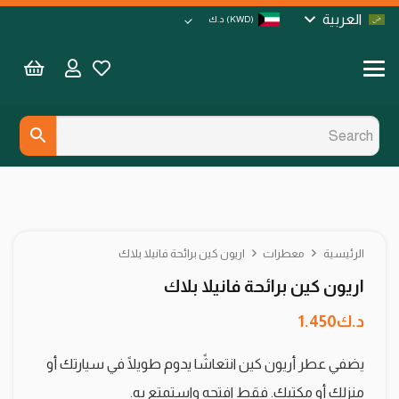
العربية
(KWD)
د.ك
الرئيسية
معطرات
اريون كين برائحة فانيلا بلاك
اريون كين برائحة فانيلا بلاك
د.ك
1.450
يضفي عطر أريون كين انتعاشًا يدوم طويلًا في سيارتك أو
منزلك أو مكتبك. فقط افتحه واستمتع به.