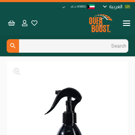
العربية
(KWD)
د.ك