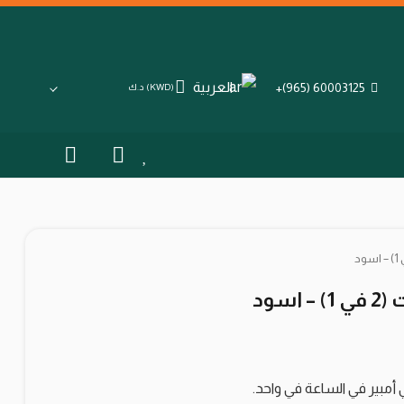
العربية
60003125 (965)+
(KWD)
د.ك