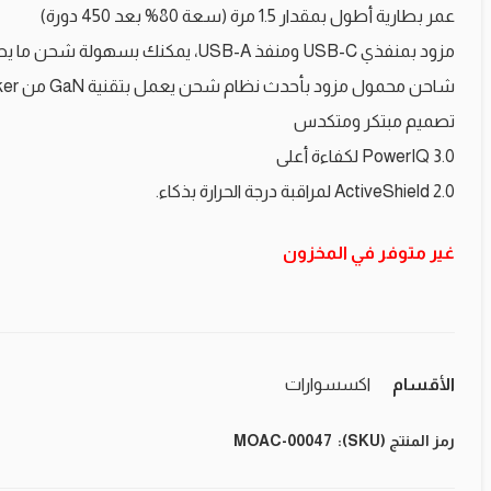
عمر بطارية أطول بمقدار 1.5 مرة (سعة 80% بعد 450 دورة)
مزود بمنفذي USB-C ومنفذ USB-A، يمكنك بسهولة شحن ما يصل إلى 3 أجهزة في وقت واحد.
شاحن محمول مزود بأحدث نظام شحن يعمل بتقنية GaN من Anker.
تصميم مبتكر ومتكدس
PowerIQ 3.0 لكفاءة أعلى
ActiveShield 2.0 لمراقبة درجة الحرارة بذكاء.
غير متوفر في المخزون
الأقسام
اكسسوارات
رمز المنتج (SKU):
MOAC-00047