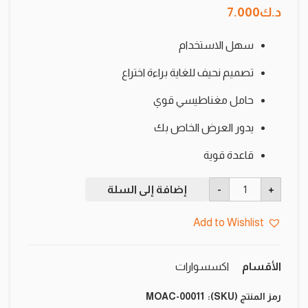
د.ك
7.000
سهل الاستخدام
تصميم نحيف للغاية براءة اختراع
حامل مغناطيسي قوي
يدور العرض الخاص بك
قاعدة قوية
كمية
-
+
إضافة إلى السلة
حامل
الهاتف
للسيارة
Add to Wishlist
معدني
مغناطيسي
من
ويزجير
الأقسام
اكسسوارات
-
أسود
رمز المنتج (SKU):
MOAC-00011