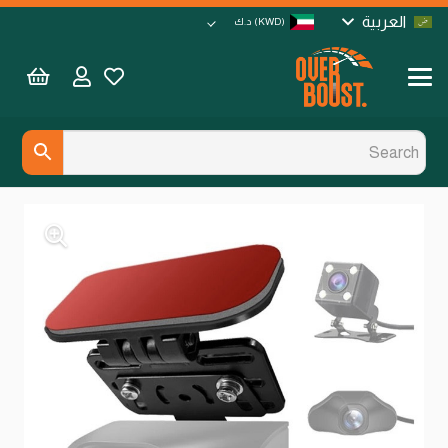
العربية
(KWD)
د.ك