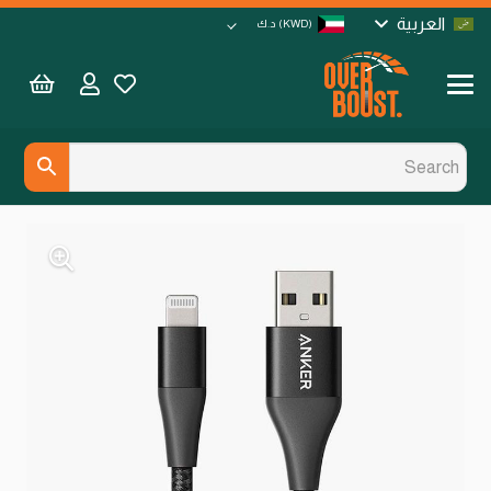
العربية
(KWD)
د.ك