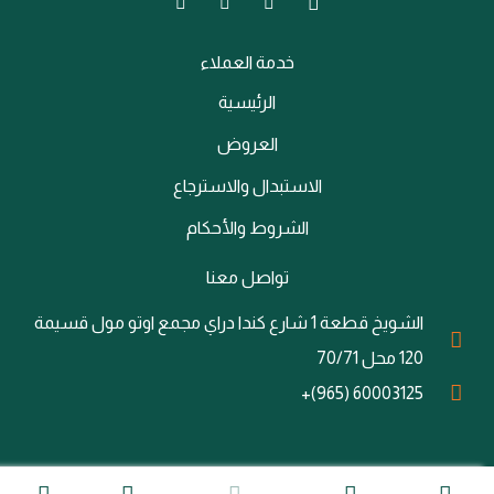
خدمة العملاء
الرئيسية
العروض
الاستبدال والاسترجاع
الشروط والأحكام
تواصل معنا
الشويخ قطعة 1 شارع كندا دراي مجمع اوتو مول قسيمة
120 محل 70/71
60003125 (965)+
@ جميع الحقوق محفوظة لشركة Overboost ||
تصميم وبرمجة شركة توكان