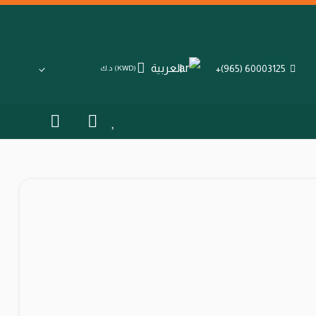
العربية
60003125 (965)+
(KWD)
د.ك