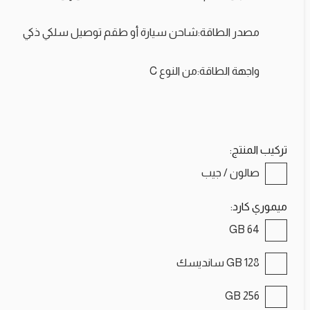
مصدر الطاقة:
شاحن سيارة أو طقم توصيل سلكي ذكي
واجهة الطاقة:من النوع C
تركيب المنتج:
صالون / جيب
ميموري كارد:
64 GB
128 GB سانديسك
256 GB