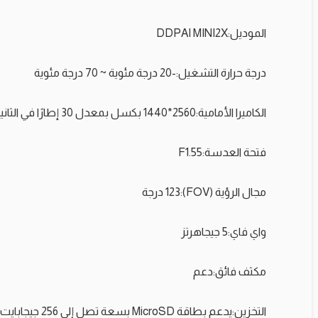
الموديل:
DDPAI MINI2X
درجة حرارة التشغيل:
-20 درجة مئوية ~ 70 درجة مئوية
الكاميرا الأمامية:
2560*1440 بكسل بمعدل 30 إطارًا في الثانية
فتحة العدسة:
F1.55
مجال الرؤية (FOV):
123 درجة
واي فاي:
5 جيجاهرتز
مكثف فائق:
دعم
التخزين:
يدعم بطاقة MicroSD بسعة تصل إلى 256 جيجابايت