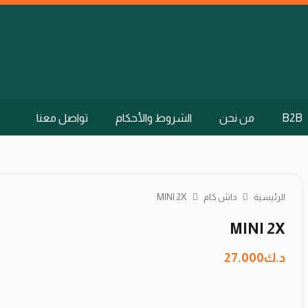
B2B
من نحن
الشروط والأحكام
تواصل معنا
الرئيسية
داش كام
MINI 2X
MINI 2X
د.ك
27.000