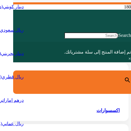
دينار كويتي
(د
ريال سعودي
Search
التخفيضات
تم إضافة
المنتج
إلى سلة مشترياتك.
دينار بحريني
(
×
ريال قطري
(
درهم إماراتي
اكسسوارات
ريال عماني
(ر